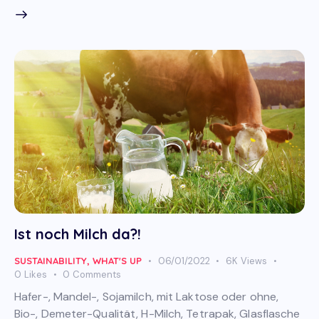
Ist noch Milch da?!
SUSTAINABILITY
,
WHAT'S UP
06/01/2022
6K
Views
0
Likes
0
Comments
Hafer-, Mandel-, Sojamilch, mit Laktose oder ohne,
Bio-, Demeter-Qualität, H-Milch, Tetrapak, Glasflasche