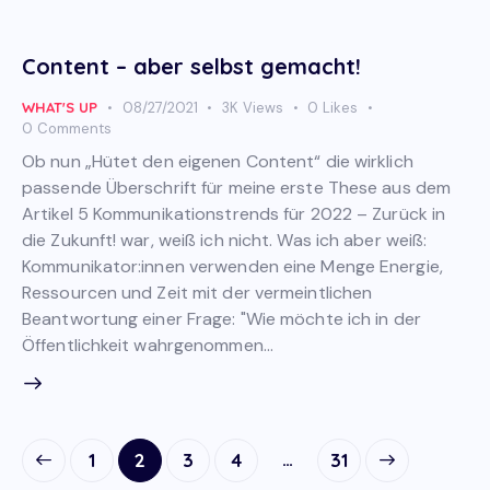
Content – aber selbst gemacht!
WHAT'S UP
08/27/2021
3K
Views
0
Likes
0
Comments
Ob nun „Hütet den eigenen Content“ die wirklich
passende Überschrift für meine erste These aus dem
Artikel 5 Kommunikationstrends für 2022 – Zurück in
die Zukunft! war, weiß ich nicht. Was ich aber weiß:
Kommunikator:innen verwenden eine Menge Energie,
Ressourcen und Zeit mit der vermeintlichen
Beantwortung einer Frage: "Wie möchte ich in der
Öffentlichkeit wahrgenommen…
Posts
…
Page
1
Page
2
Page
3
Page
4
>
Page
31
navigation