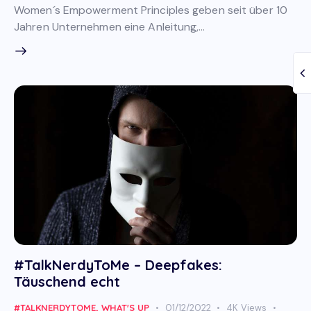
Women´s Empowerment Principles geben seit über 10
Jahren Unternehmen eine Anleitung,…
#TalkNerdyToMe – Deepfakes:
Täuschend echt
#TALKNERDYTOME
,
WHAT'S UP
01/12/2022
4K
Views