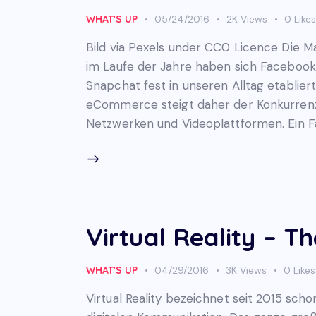
WHAT'S UP
05/24/2016
2K
Views
0
Like
Bild via Pexels under CC0 Licence Die M
im Laufe der Jahre haben sich Facebook
Snapchat fest in unseren Alltag etablie
eCommerce steigt daher der Konkurrenz
Netzwerken und Videoplattformen. Ein
Virtual Reality – T
WHAT'S UP
04/29/2016
3K
Views
0
Likes
Virtual Reality bezeichnet seit 2015 sch