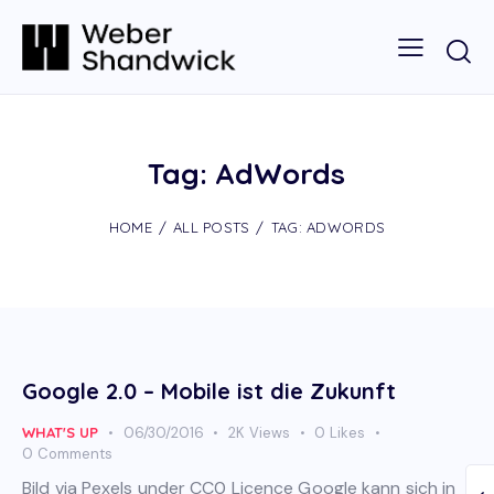
Tag: AdWords
HOME
ALL POSTS
TAG: ADWORDS
Google 2.0 – Mobile ist die Zukunft
WHAT'S UP
06/30/2016
2K
Views
0
Likes
0
Comments
Bild via Pexels under CC0 Licence Google kann sich in