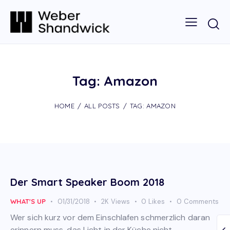
Tag: Amazon
HOME
ALL POSTS
TAG: AMAZON
Der Smart Speaker Boom 2018
WHAT'S UP
01/31/2018
2K
Views
0
Likes
0
Comments
Wer sich kurz vor dem Einschlafen schmerzlich daran
erinnern muss, das Licht in der Küche nicht