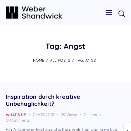
Tag: Angst
HOME
ALL POSTS
TAG: ANGST
Inspiration durch kreative
Unbehaglichkeit?
WHAT'S UP
02/02/2016
2K
Views
0
Likes
0
Comments
Ein Arbeitsumfeld zu schaffen, welches das kreative