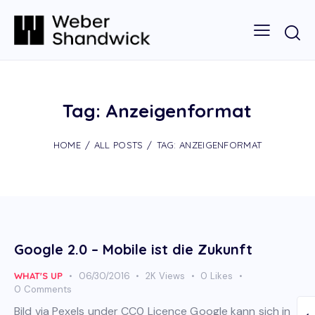
Tag: Anzeigenformat
HOME
ALL POSTS
TAG: ANZEIGENFORMAT
Google 2.0 – Mobile ist die Zukunft
WHAT'S UP
06/30/2016
2K
Views
0
Likes
0
Comments
Bild via Pexels under CC0 Licence Google kann sich in