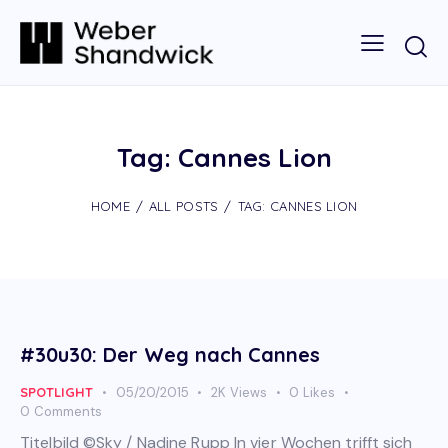
Tag: Cannes Lion
HOME
ALL POSTS
TAG: CANNES LION
#30u30: Der Weg nach Cannes
SPOTLIGHT
05/20/2015
2K
Views
0
Likes
0
Comments
Titelbild ©Sky / Nadine Rupp In vier Wochen trifft sich