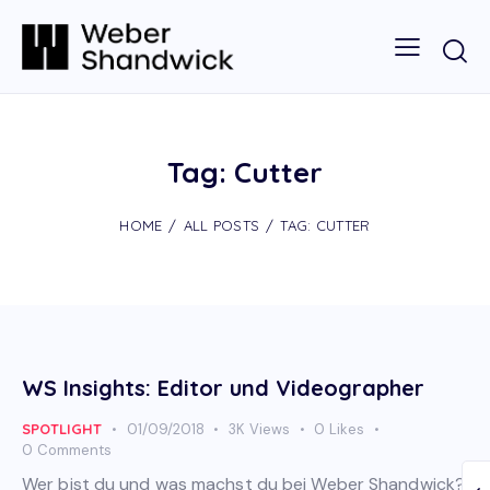
Tag: Cutter
HOME
ALL POSTS
TAG: CUTTER
WS Insights: Editor und Videographer
SPOTLIGHT
01/09/2018
3K
Views
0
Likes
0
Comments
Wer bist du und was machst du bei Weber Shandwick?