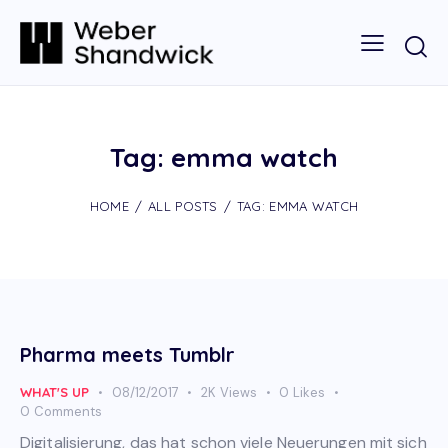
Tag: emma watch
HOME
ALL POSTS
TAG: EMMA WATCH
Pharma meets Tumblr
WHAT'S UP
08/12/2017
2K
Views
0
Likes
0
Comments
Digitalisierung, das hat schon viele Neuerungen mit sich