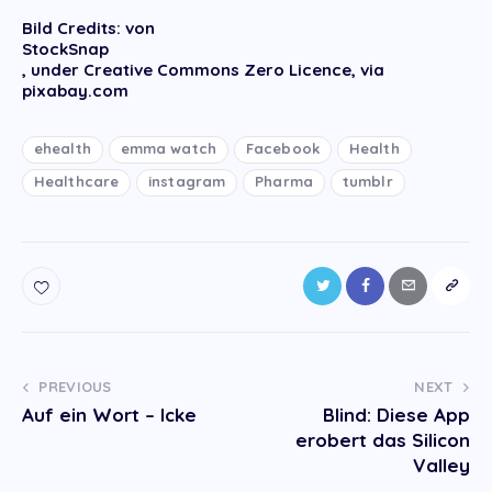
Bild Credits: von
StockSnap
, under Creative Commons Zero Licence, via
pixabay.com
ehealth
emma watch
Facebook
Health
Healthcare
instagram
Pharma
tumblr
Post
PREVIOUS
NEXT
Auf ein Wort – Icke
Blind: Diese App
navigation
erobert das Silicon
Valley