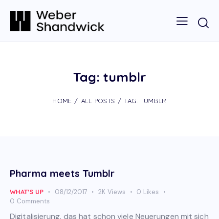
Tag: tumblr
HOME
ALL POSTS
TAG: TUMBLR
Pharma meets Tumblr
WHAT'S UP
08/12/2017
2K
Views
0
Likes
0
Comments
Digitalisierung, das hat schon viele Neuerungen mit sich