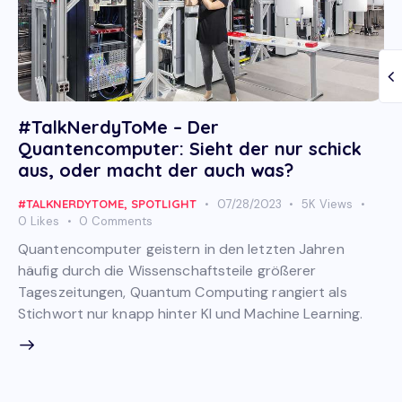
#TalkNerdyToMe – Der
Quantencomputer: Sieht der nur schick
aus, oder macht der auch was?
#TALKNERDYTOME
,
SPOTLIGHT
07/28/2023
5K
Views
0
Likes
0
Comments
Quantencomputer geistern in den letzten Jahren
häufig durch die Wissenschaftsteile größerer
Tageszeitungen, Quantum Computing rangiert als
Stichwort nur knapp hinter KI und Machine Learning.