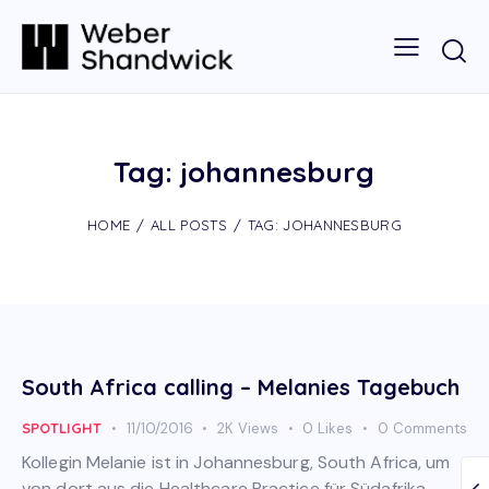
Tag: johannesburg
HOME
ALL POSTS
TAG: JOHANNESBURG
South Africa calling – Melanies Tagebuch
SPOTLIGHT
11/10/2016
2K
Views
0
Likes
0
Comments
Kollegin Melanie ist in Johannesburg, South Africa, um
von dort aus die Healthcare Practice für Südafrika