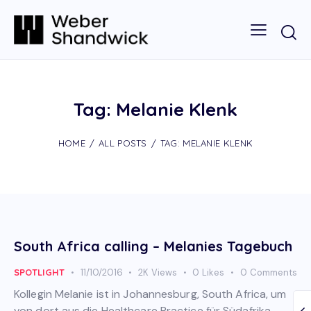
Tag: Melanie Klenk
HOME
ALL POSTS
TAG: MELANIE KLENK
South Africa calling – Melanies Tagebuch
SPOTLIGHT
11/10/2016
2K
Views
0
Likes
0
Comments
Kollegin Melanie ist in Johannesburg, South Africa, um
von dort aus die Healthcare Practice für Südafrika