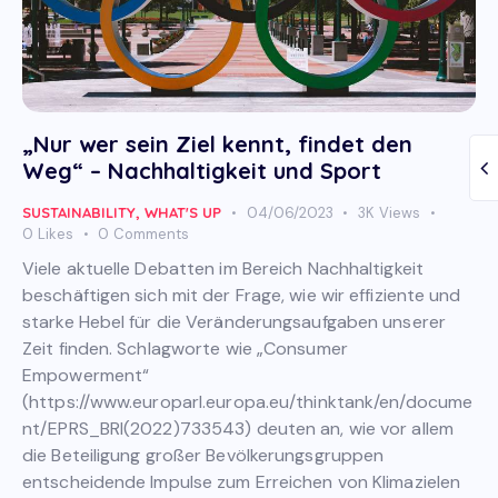
„Nur wer sein Ziel kennt, findet den
Weg“ – Nachhaltigkeit und Sport
SUSTAINABILITY
,
WHAT'S UP
04/06/2023
3K
Views
0
Likes
0
Comments
Viele aktuelle Debatten im Bereich Nachhaltigkeit
beschäftigen sich mit der Frage, wie wir effiziente und
starke Hebel für die Veränderungsaufgaben unserer
Zeit finden. Schlagworte wie „Consumer
Empowerment“
(https://www.europarl.europa.eu/thinktank/en/docume
nt/EPRS_BRI(2022)733543) deuten an, wie vor allem
die Beteiligung großer Bevölkerungsgruppen
entscheidende Impulse zum Erreichen von Klimazielen