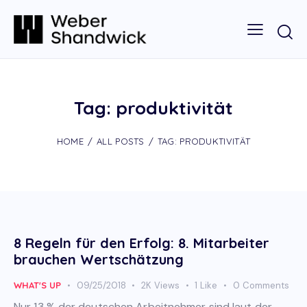
Tag: produktivität
HOME
ALL POSTS
TAG: PRODUKTIVITÄT
8 Regeln für den Erfolg: 8. Mitarbeiter
brauchen Wertschätzung
WHAT'S UP
09/25/2018
2K
Views
1
Like
0
Comments
Nur 13 % der deutschen Arbeitnehmer sind laut der