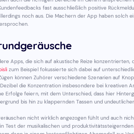
Kundenfeedbacks fast ausschließlich positive Rückmeldu
llerdings noch aus. Die Machern der App haben solch e
versprochen.
grundgeräusche
ere Apps, die sich auf akustische Reize konzentrierten, 
isli
zum Beispiel fokussierte sich dabei auf unterschied
Zügen können Zuhörer verschiedene Szenarien auf Knopfd
0 Dezibel die Konzentration insbesondere bei kreativen 
e Erfolge feiern, mit dem Unterschied, dass hier Hint
tergrund bis hin zu klappernden Tassen und undeutlic
räuschen nicht wirklich angezogen fühlt und auch nicht
in Test der musikalischen und produktivitätssteigernd
inem dann in einem kostenpflichtigen Abomodell zur Ver