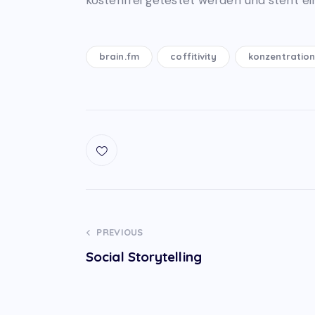
brain.fm
coffitivity
konzentratio
Post
PREVIOUS
Social Storytelling
navigation