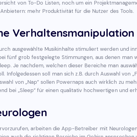
bersicht von To-Do Listen, noch um ein Projektmanage
 Anbietern: mehr Produktivität für die Nutzer des Tools.
che Verhaltensmanipulation
 durch ausgewählte Musikinhalte stimuliert werden und i
abei fünf grob festgelegte Stimmungen, aus denen man 
 Sleep. Je nachdem, welchen dieser Bereiche man auswähl
soll. Infolgedessen soll man sich z.B. durch Auswahl von
uswahl von „Nap“ sollen Powernaps auch wirklich zu meh
nd bei „Sleep“ für einen qualitativ hochwertigen und er
eurologen
orzurufen, arbeiten die App-Betreiber mit Neurologen 
eien auch die richtigen Bereiche im Gehirn ansprechen 