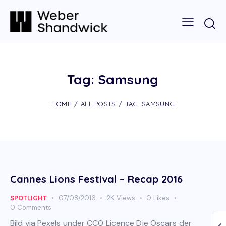
Tag: Samsung
HOME
ALL POSTS
TAG: SAMSUNG
Cannes Lions Festival – Recap 2016
SPOTLIGHT
07/08/2016
2K
Views
0
Likes
0
Comments
Bild via Pexels under CC0 Licence Die Oscars der