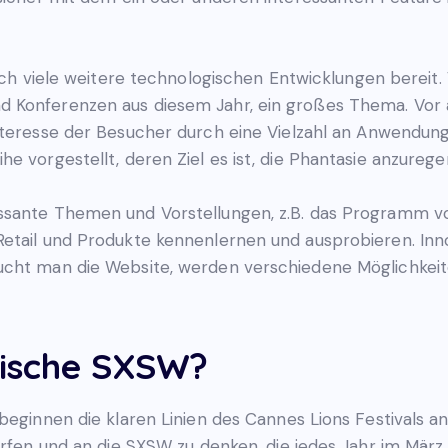
h viele weitere technologischen Entwicklungen bereit. Vi
 Konferenzen aus diesem Jahr, ein großes Thema. Vor a
Interesse der Besucher durch eine Vielzahl an Anwend
e vorgestellt, deren Ziel es ist, die Phantasie anzurege
essante Themen und Vorstellungen, z.B. das Programm 
etail und Produkte kennenlernen und ausprobieren. Inno
ucht man die Website, werden verschiedene Möglichkeit
äische SXSW?
beginnen die klaren Linien des Cannes Lions Festivals a
erfen und an die SXSW zu denken, die jedes Jahr im März