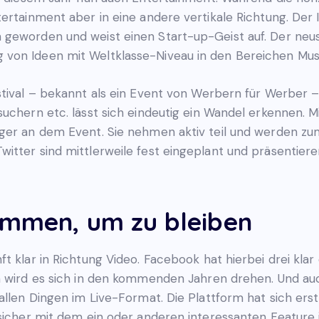
ertainment aber in eine andere vertikale Richtung. Der I
 geworden und weist einen Start-up-Geist auf. Der neu
von Ideen mit Weltklasse-Niveau in den Bereichen Musi
estival – bekannt als ein Event von Werbern für Werber
uchern etc. lässt sich eindeutig ein Wandel erkennen. Mi
iger an dem Event. Sie nehmen aktiv teil und werden z
itter sind mittlerweile fest eingeplant und präsentier
ommen, um zu bleiben
 klar in Richtung Video. Facebook hat hierbei drei klar d
m wird es sich in den kommenden Jahren drehen. Und auc
 allen Dingen im Live-Format. Die Plattform hat sich er
 sicher mit dem ein oder anderen interessanten Feature