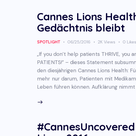
Cannes Lions Healt
Gedächtnis bleibt
SPOTLIGHT
06/25/2016
2K
Views
0
Like
„If you don’t help patients THRIVE, you a
PATIENTS!” – dieses Statement subsummi
den diesjährigen Cannes Lions Health: 
mehr nur darum, Patienten mit Medikame
Leben führen können. Aufklärung nimmt 
#CannesUncovered –