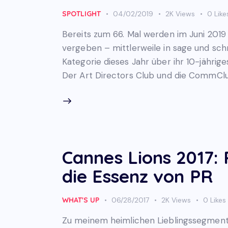
SPOTLIGHT
04/02/2019
2K
Views
0
Like
Bereits zum 66. Mal werden im Juni 2019
vergeben – mittlerweile in sage und schr
Kategorie dieses Jahr über ihr 10-jährig
Der Art Directors Club und die CommClu
Cannes Lions 2017:
die Essenz von PR
WHAT'S UP
06/28/2017
2K
Views
0
Likes
Zu meinem heimlichen Lieblingssegment 