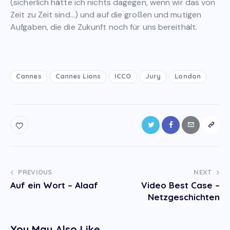
(sicherlich hätte ich nichts dagegen, wenn wir das von
Zeit zu Zeit sind…) und auf die großen und mutigen
Aufgaben, die die Zukunft noch für uns bereithält.
Cannes
Cannes Lions
ICCO
Jury
London
Post
PREVIOUS
NEXT
Auf ein Wort – Alaaf
Video Best Case –
navigation
Netzgeschichten
You May Also Like