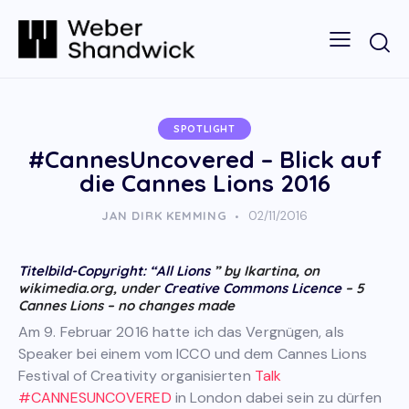
SPOTLIGHT
#CannesUncovered – Blick auf
die Cannes Lions 2016
JAN DIRK KEMMING
02/11/2016
Titelbild-Copyright: “
All Lions
” by Ikartina, on
wikimedia.org, under
Creative Commons Licence
– 5
Cannes Lions – no changes made
Am 9. Februar 2016 hatte ich das Vergnügen, als
Speaker bei einem vom ICCO und dem Cannes Lions
Festival of Creativity organisierten
Talk
#CANNESUNCOVERED
in London dabei sein zu dürfen