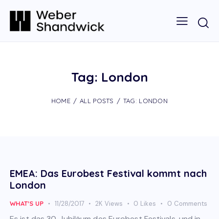
Tag: London
HOME
ALL POSTS
TAG: LONDON
EMEA: Das Eurobest Festival kommt nach
London
WHAT'S UP
11/28/2017
2K
Views
0
Likes
0
Comments
Es ist das 30. Jubiläum des Eurobest Festivals, und in