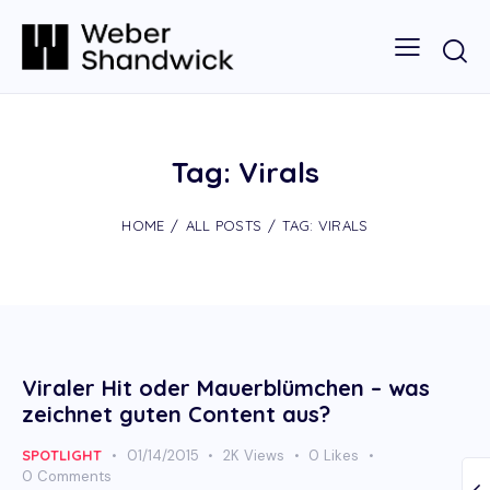
Tag: Virals
HOME
ALL POSTS
TAG: VIRALS
Viraler Hit oder Mauerblümchen – was
zeichnet guten Content aus?
SPOTLIGHT
01/14/2015
2K
Views
0
Likes
0
Comments