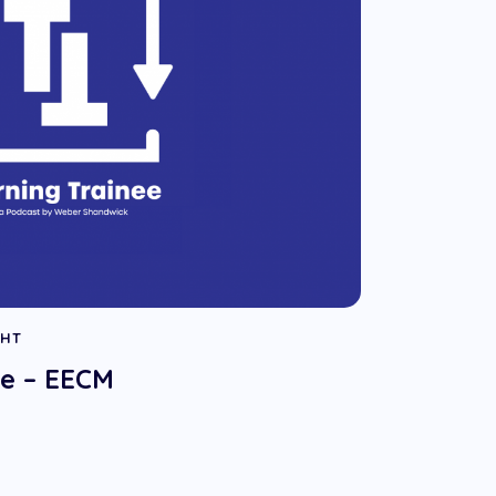
GHT
ee – EECM