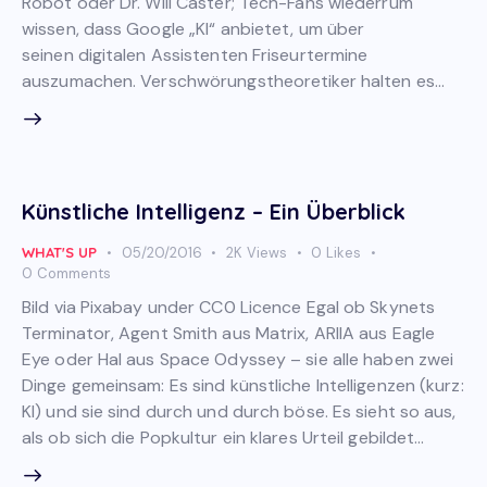
Robot oder Dr. Will Caster; Tech-Fans wiederrum
wissen, dass Google „KI“ anbietet, um über
seinen digitalen Assistenten Friseurtermine
auszumachen. Verschwörungstheoretiker halten es…
Künstliche Intelligenz – Ein Überblick
WHAT'S UP
05/20/2016
2K
Views
0
Likes
0
Comments
Bild via Pixabay under CC0 Licence Egal ob Skynets
Terminator, Agent Smith aus Matrix, ARIIA aus Eagle
Eye oder Hal aus Space Odyssey – sie alle haben zwei
Dinge gemeinsam: Es sind künstliche Intelligenzen (kurz:
KI) und sie sind durch und durch böse. Es sieht so aus,
als ob sich die Popkultur ein klares Urteil gebildet…