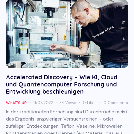
Accelerated Discovery – Wie KI, Cloud
und Quantencomputer Forschung und
Entwicklung beschleunigen
WHAT'S UP
11/07/2022
3K
Views
0
Likes
0
Comments
In der traditionellen Forschung sind Durchbrüche meist
das Ergebnis langwieriger Versuchsreihen – oder
zufälliger Entdeckungen. Teflon, Vaseline, Mikrowellen,
Röntgenstrahlen oder Graphen (ein Material, das aus