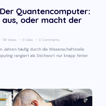
Der Quantencomputer:
k aus, oder macht der
5K
Views
0
Likes
0
Comments
 Jahren häufig durch die Wissenschaftsteile
ting rangiert als Stichwort nur knapp hinter