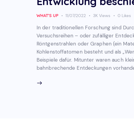
Entwicklung beschl
WHAT'S UP
11/07/2022
3K
Views
0
Likes
In der traditionellen Forschung sind Du
Versuchsreihen – oder zufälliger Entdeck
Röntgenstrahlen oder Graphen (ein Mater
Kohlenstoffatomen besteht und als „Werk
Beispiele dafür. Mitunter waren auch kle
bahnbrechende Entdeckungen vorhanden