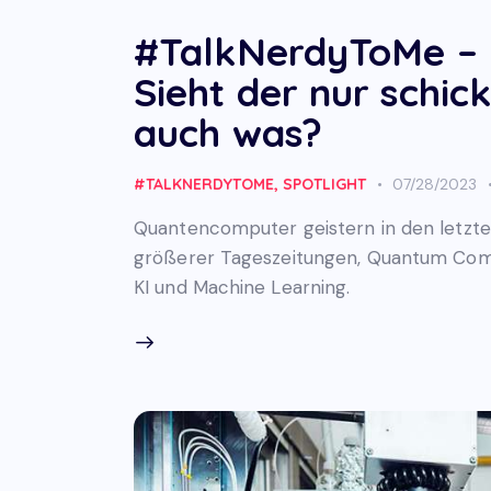
#TalkNerdyToMe – 
Sieht der nur schic
auch was?
#TALKNERDYTOME
,
SPOTLIGHT
07/28/2023
Quantencomputer geistern in den letzten
größerer Tageszeitungen, Quantum Compu
KI und Machine Learning.