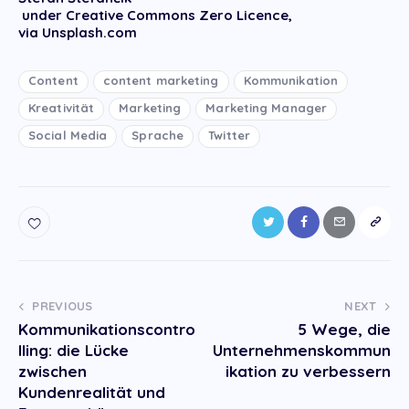
under Creative Commons Zero Licence,
via Unsplash.com
Content
content marketing
Kommunikation
Kreativität
Marketing
Marketing Manager
Social Media
Sprache
Twitter
Post
PREVIOUS
NEXT
Kommunikationscontro
5 Wege, die
navigation
lling: die Lücke
Unternehmenskommun
zwischen
ikation zu verbessern
Kundenrealität und