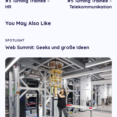
#3 Turning Trainee –
#5 Turning Trainee –
navigation
HR
Telekommunikation
You May Also Like
SPOTLIGHT
Web Summit: Geeks und große Ideen