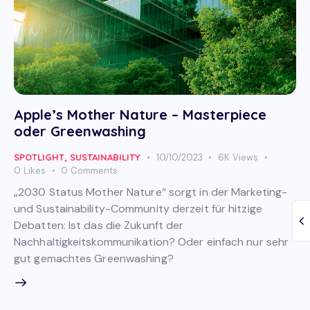
Apple’s Mother Nature – Masterpiece
oder Greenwashing
SPOTLIGHT
,
SUSTAINABILITY
10/10/2023
6K
Views
0
Likes
0
Comments
„2030 Status Mother Nature“ sorgt in der Marketing-
und Sustainability-Community derzeit für hitzige
Debatten: Ist das die Zukunft der
Nachhaltigkeitskommunikation? Oder einfach nur sehr
gut gemachtes Greenwashing?