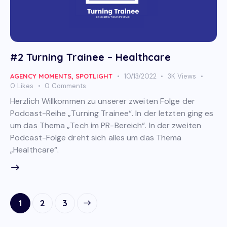
#2 Turning Trainee – Healthcare
AGENCY MOMENTS
,
SPOTLIGHT
10/13/2022
3K
Views
0
Likes
0
Comments
Herzlich Willkommen zu unserer zweiten Folge der
Podcast-Reihe „Turning Trainee“. In der letzten ging es
um das Thema „Tech im PR-Bereich“. In der zweiten
Podcast-Folge dreht sich alles um das Thema
„Healthcare“.
Posts
Page
1
>
Page
2
Page
3
navigation