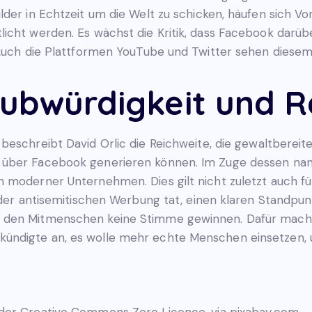
der in Echtzeit um die Welt zu schicken, häufen sich Vor
icht werden. Es wächst die Kritik, dass Facebook darübe
: Auch die Plattformen YouTube und Twitter sehen die
laubwürdigkeit und 
 beschreibt David Orlic die Reichweite, die gewaltber
über Facebook generieren können. Im Zuge dessen nannt
n moderner Unternehmen. Dies gilt nicht zuletzt auch 
e der antisemitischen Werbung tat, einen klaren Standpu
r den Mitmenschen keine Stimme gewinnen. Dafür mach
ündigte an, es wolle mehr echte Menschen einsetzen, 
er Creative Commons Zero Licence, via pixabay.com