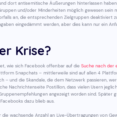
 und dort antisemitische Äußerungen hinterlassen haben
 Gruppen und/oder Minderheiten möglich gewesen sein m
falls an, die entsprechenden Zielgruppen deaktiviert z
ngaben eingedämmt werden, aber dies kann nur ein Anfan
er Krise?
t, wie sich Facebook offenbar auf die
Suche nach der e
tform Snapchats – mittlerweile sind auf allen 4 Platt
h – und die Skandale, die dem Netzwerk passieren, we
he Nachrichtenseite Postillion, dass vielen Usern jeglic
Gruppenempfehlungen angezeigt worden sind. Später gr
g Facebooks dazu blieb aus.
ür die wachsende Anzahl an Live-Übertragungen von Gew