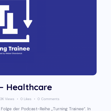
 – Healthcare
3K
Views
0
Likes
0
Comments
Folge der Podcast-Reihe „Turning Trainee“. In