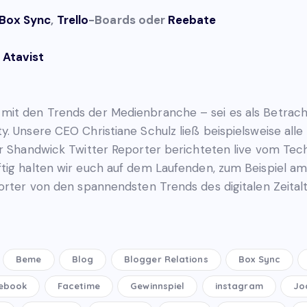
Box Sync
,
Trello
-Boards oder
Reebate
e
Atavist
it den Trends der Medienbranche – sei es als Betracht
y. Unsere CEO Christiane Schulz ließ beispielsweise all
er Shandwick Twitter Reporter berichteten live vom T
ftig halten wir euch auf dem Laufenden, zum Beispiel a
porter von den spannendsten Trends des digitalen Zeital
Beme
Blog
Blogger Relations
Box Sync
ebook
Facetime
Gewinnspiel
instagram
Jo