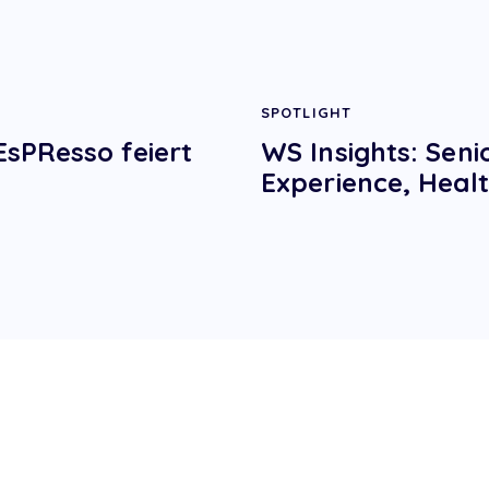
SPOTLIGHT
EsPResso feiert
WS Insights: Seni
Experience, Heal