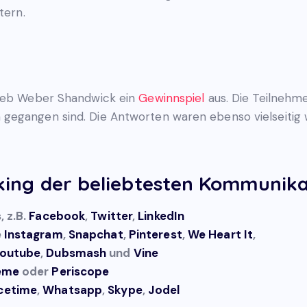
tern.
rieb Weber Shandwick ein
Gewinnspiel
aus. Die Teilnehme
gegangen sind. Die Antworten waren ebenso vielseitig w
ing der beliebtesten Kommunika
, z.B.
Facebook
,
Twitter
,
LinkedIn
e
Instagram
,
Snapchat
,
Pinterest
,
We Heart It
,
outube
,
Dubsmash
und
Vine
eme
oder
Periscope
cetime
,
Whatsapp
,
Skype
,
Jodel