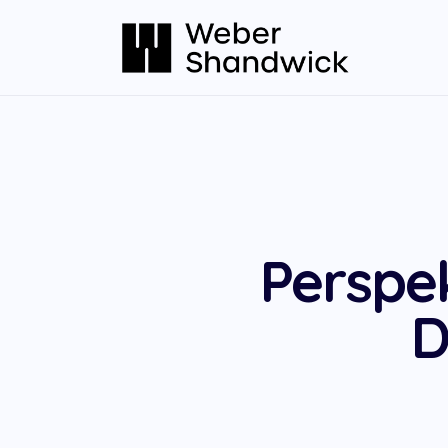
Perspe
D